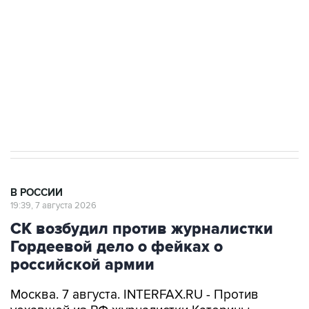
Беспилотные технологии и ИИ на службе у
электросетевых объектов и агрокомплексов
Социальная реклама, АНО «Национальные приоритеты».
ИНН 7725383515 Erid: F7NfYUJCUneVdwcydK6A
Аксенов сообщил о четвертом погибшем в
результате атаки ВСУ на Крым
В РОССИИ
19:39, 7 августа 2026
СК возбудил против журналистки
Гордеевой дело о фейках о
российской армии
Москва. 7 августа. INTERFAX.RU - Против