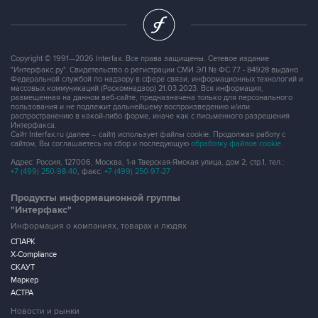
Copyright © 1991—2026 Interfax. Все права защищены. Сетевое издание
"Интерфакс.ру". Свидетельство о регистрации СМИ ЭЛ № ФС 77 - 84928 выдано
Федеральной службой по надзору в сфере связи, информационных технологий и
массовых коммуникаций (Роскомнадзор) 21.03.2023. Вся информация,
размещенная на данном веб-сайте, предназначена только для персонального
пользования и не подлежит дальнейшему воспроизведению и/или
распространению в какой-либо форме, иначе как с письменного разрешения
Интерфакса.
Сайт Interfax.ru (далее – сайт) использует файлы cookie. Продолжая работу с
сайтом, Вы соглашаетесь на сбор и последующую
обработку файлов cookie
.
Адрес: Россия, 127006, Москва, 1-я Тверская-Ямская улица, дом 2, стр.1, тел.:
+7 (499) 250-98-40
, факс:
+7 (499) 250-97-27
Продукты информационной группы
"Интерфакс"
Информация о компаниях, товарах и людях
СПАРК
X-Compliance
СКАУТ
Маркер
АСТРА
Новости и рынки