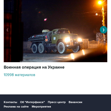
❮
❯
Военная операция на Украине
О
10998 материалов
3
Контакты
Об "Интерфаксе"
Пресс-центр
Вакансии
Реклама на сайте
Мероприятия