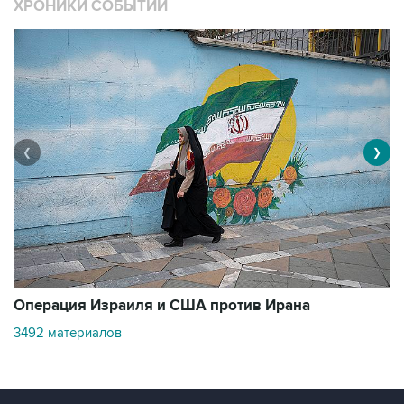
ХРОНИКИ СОБЫТИЙ
❮
❯
В
Операция Израиля и США против Ирана
1
3492 материалов