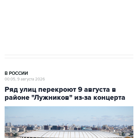
Социальная реклама, АНО «Национальные приоритеты».
ИНН 7725383515 Erid: F7NfYUJCUneVdwcydK6A
Кабмин РФ разрешил до 1 июля 2027 года
импорт, выпуск и обращение бензина Евро 2,
Евро 3, Евро 4
В РОССИИ
00:05, 9 августа 2026
Ряд улиц перекроют 9 августа в
районе "Лужников" из-за концерта