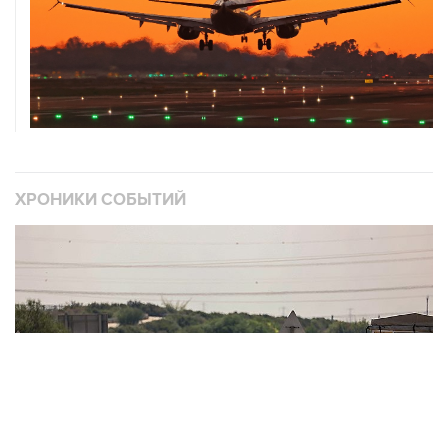
ХРОНИКИ СОБЫТИЙ
❮
❯