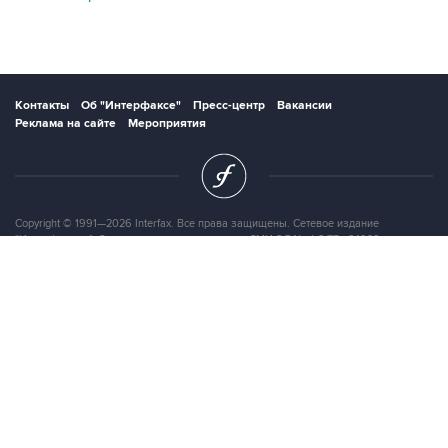
Контакты
Об "Интерфаксе"
Пресс-центр
Вакансии
Реклама на сайте
Мероприятия
Copyright © 1991—2026 Interfax. Все права защищены. Сетевое издание
"Интерфакс.ру". Свидетельство о регистрации СМИ ЭЛ № ФС 77 - 84928 выдано
Федеральной службой по надзору в сфере связи, информационных технологий и
массовых коммуникаций (Роскомнадзор) 21.03.2023. Вся информация,
размещенная на данном веб-сайте, предназначена только для персонального
пользования и не подлежит дальнейшему воспроизведению и/или
распространению в какой-либо форме, иначе как с письменного разрешения
Интерфакса.
Сайт Interfax.ru (далее – сайт) использует файлы cookie. Продолжая работу с
сайтом, Вы соглашаетесь на сбор и последующую
обработку файлов cookie
.
Адрес: Россия, 127006, Москва, 1-я Тверская-Ямская улица, дом 2, стр.1, тел.:
+7 (499) 250-98-40
, факс:
+7 (499) 250-97-27
Продукты информационной группы
"Интерфакс"