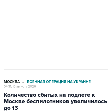
Беспилотные технологии и ИИ на службе у
электросетевых объектов и агрокомплексов
Социальная реклама, АНО «Национальные приоритеты».
ИНН 7725383515 Erid: F7NfYUJCUneVdwcydK6A
Путин вывел "Шереметьево" из
стратегического списка с целью снять
препятствие для приватизации
МОСКВА
ВОЕННАЯ ОПЕРАЦИЯ НА УКРАИНЕ
→
04:31, 10 августа 2026
Количество сбитых на подлете к
Москве беспилотников увеличилось
до 13