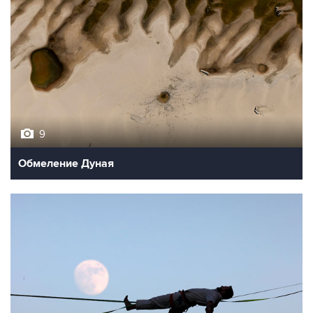
9
Обмеление Дуная