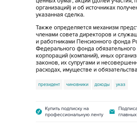
ценных бумаг, акций (долей участия, 
организаций) и об источниках получе
указанная сделка.
Также определяется механизм предс
членами совета директоров и служа
и работниками Пенсионного фонда Ро
Федерального фонда обязательного 
корпораций (компаний), иных органи
законов, их супругами и несовершен
расходах, имуществе и обязательств
президент
чиновники
доходы
указ
Купить подписку на
Подписа
профессиональную ленту
главных