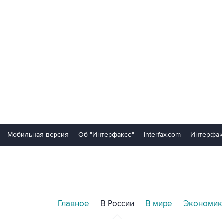
Мобильная версия
Об "Интерфаксе"
Interfax.com
Интерфак
Главное
В России
В мире
Экономик