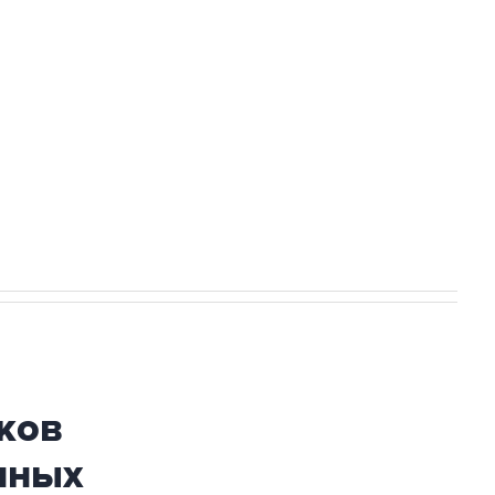
ехнологии выходят на мировые рынки
НН 7725383515 Erid: F7NfYUJCUneVdTRF8PRs
огибшем в результате атаки ВСУ на
ков
нных