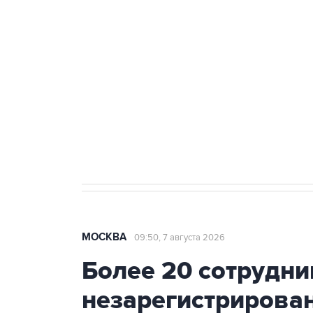
теракт на объекте Росгвардии
Как российские медицинские т
Социальная реклама, АНО «Национальные приоритеты».
И
Аксенов сообщил о четвертом п
Крым
МОСКВА
09:50, 7 августа 2026
Более 20 сотрудни
незарегистрирова