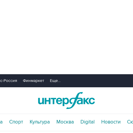
с-Россия
Финмаркет
Еще...
а
Спорт
Культура
Москва
Digital
Новости
С