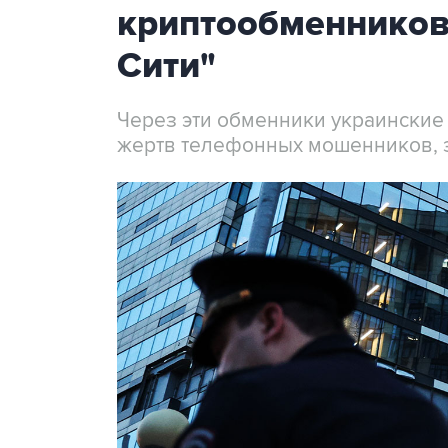
криптообменников
Сити"
Через эти обменники украинские
жертв телефонных мошенников, 