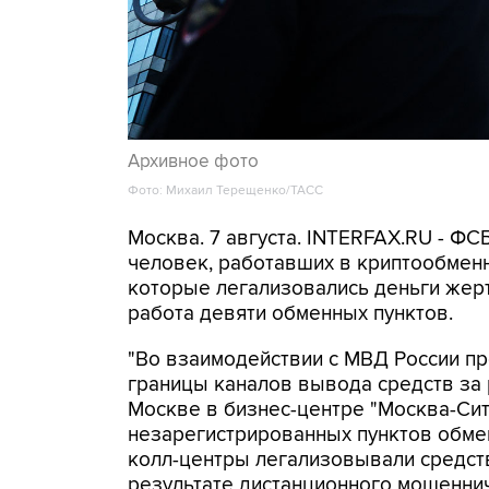
Архивное фото
Фото: Михаил Терещенко/ТАСС
Москва. 7 августа. INTERFAX.RU - Ф
человек, работавших в криптообменн
которые легализовались деньги же
работа девяти обменных пунктов.
"Во взаимодействии с МВД России п
границы каналов вывода средств за
Москве в бизнес-центре "Москва-Си
незарегистрированных пунктов обме
колл-центры легализовывали средств
результате дистанционного мошеннич