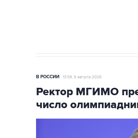
Как российские медицинские т
Социальная реклама, АНО «Национальные приоритеты».
И
Трамп заявил, что переговоры 
В РОССИИ
13:58, 6 августа 2026
Ректор МГИМО пре
число олимпиадни