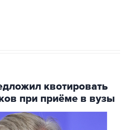
ехнологии выходят на мировые рынки
НН 7725383515 Erid: F7NfYUJCUneVdTRF8PRs
с Ираном начнутся в понедельник
дложил квотировать
ков при приёме в вузы