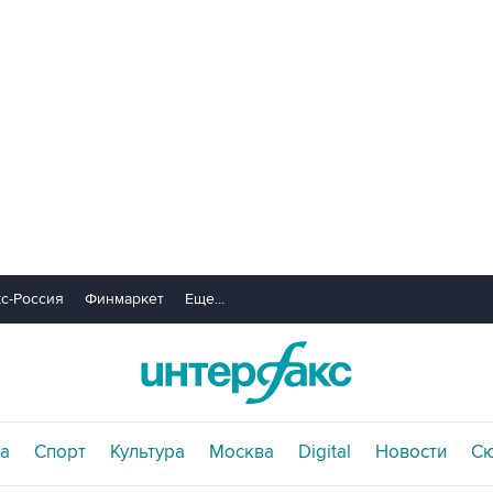
с-Россия
Финмаркет
Еще...
а
Спорт
Культура
Москва
Digital
Новости
С