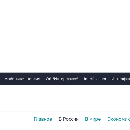
Мобильная версия
Об "Интерфаксе"
Interfax.com
Интерфак
Главное
В России
В мире
Экономик