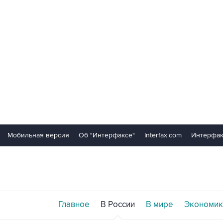
Мобильная версия
Об "Интерфаксе"
Interfax.com
Интерфак
Главное
В России
В мире
Экономик