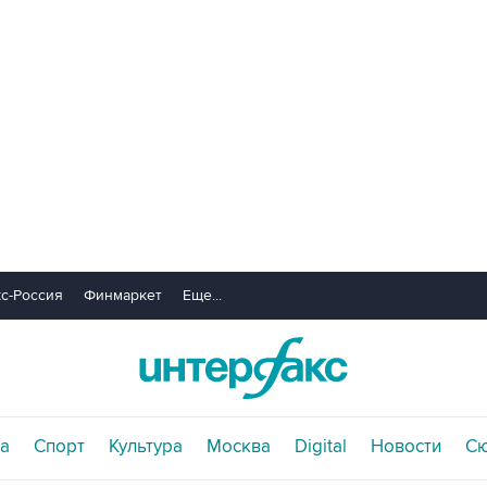
с-Россия
Финмаркет
Еще...
а
Спорт
Культура
Москва
Digital
Новости
С