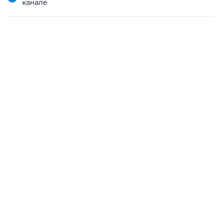
канале
06:42, 8 августа 2026