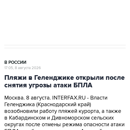
ИНН 7725383515 Erid: F7NfYUJCUneVdwcydK6A
Кабмин РФ разрешил до 1 июля 2027 года
импорт, выпуск и обращение бензина Евро 2,
Евро 3, Евро 4
В РОССИИ
17:05, 8 августа 2026
Пляжи в Геленджике открыли после
снятия угрозы атаки БПЛА
Москва. 8 августа. INTERFAX.RU - Власти
Геленджика (Краснодарский край)
возобновили работу пляжей курорта, а также
в Кабардинском и Дивноморском сельских
округах после отмены режима опасности атаки