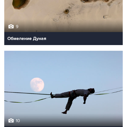
9
Обмеление Дуная
10