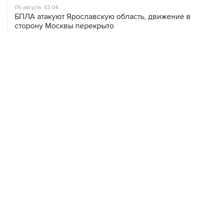
06 августа, 03:04
БПЛА атакуют Ярославскую область, движение в
сторону Москвы перекрыто
06 августа, 01:38
Сбиты три беспилотника, летевших на Москву
05 августа, 22:27
Мужчина погиб в результате удара БПЛА по частному
дому в Курской области
05 августа, 20:30
Что произошло за день: среда, 5 августа
05 августа, 19:10
Росстат отметил снижение розничных цен на бензин
за неделю на 1,09%
05 августа, 19:02
Росстат зафиксировал дефляцию с 28 июля по 3
августа на 0,02% на фоне удешевления бензина