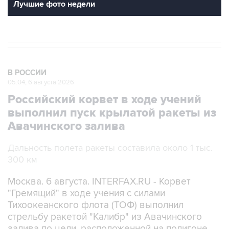
Лучшие фото недели
В РОССИИ
05:04, 6 августа 2026
Российский корвет в ходе учений
выполнил пуск крылатой ракеты из
Авачинского залива
Дальность полета ракеты составила около 1 тыс.
300 км
Москва. 6 августа. INTERFAX.RU - Корвет
"Гремящий" в ходе учения с силами
Тихоокеанского флота (ТОФ) выполнил
стрельбу ракетой "Калибр" из Авачинского
залива по цели, расположенной на полигоне