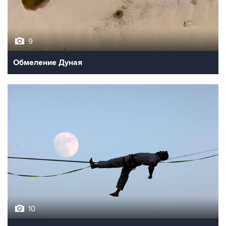
9
Обмеление Дуная
10