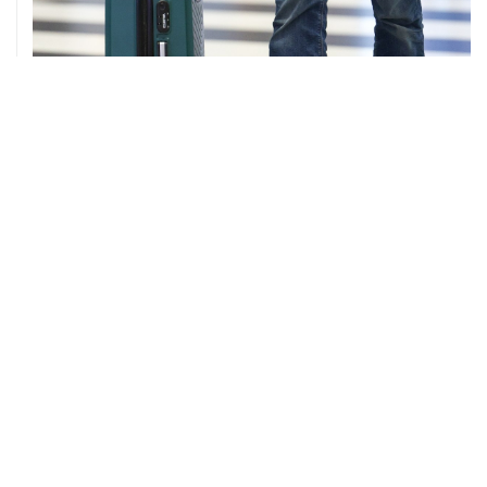
ХРОНИКИ СОБЫТИЙ
❮
❯