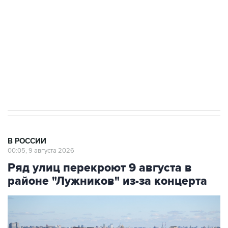
Беспилотные технологии и ИИ на службе у
электросетевых объектов и агрокомплексов
Социальная реклама, АНО «Национальные приоритеты».
ИНН 7725383515 Erid: F7NfYUJCUneVdwcydK6A
Кабмин РФ разрешил до 1 июля 2027 года
импорт, выпуск и обращение бензина Евро 2,
Евро 3, Евро 4
В РОССИИ
00:05, 9 августа 2026
Ряд улиц перекроют 9 августа в
районе "Лужников" из-за концерта