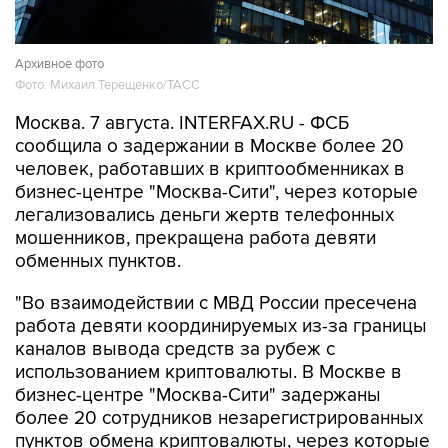
Архивное фото
Фото: Михаил Терещенко/ТАСС
Москва. 7 августа. INTERFAX.RU - ФСБ
сообщила о задержании в Москве более 20
человек, работавших в криптообменниках в
бизнес-центре "Москва-Сити", через которые
легализовались деньги жертв телефонных
мошенников, прекращена работа девяти
обменных пунктов.
"Во взаимодействии с МВД России пресечена
работа девяти координируемых из-за границы
каналов вывода средств за рубеж с
использованием криптовалюты. В Москве в
бизнес-центре "Москва-Сити" задержаны
более 20 сотрудников незарегистрированных
пунктов обмена криптовалюты, через которые
украинские колл-центры легализовывали
средства, похищенные у российских граждан в