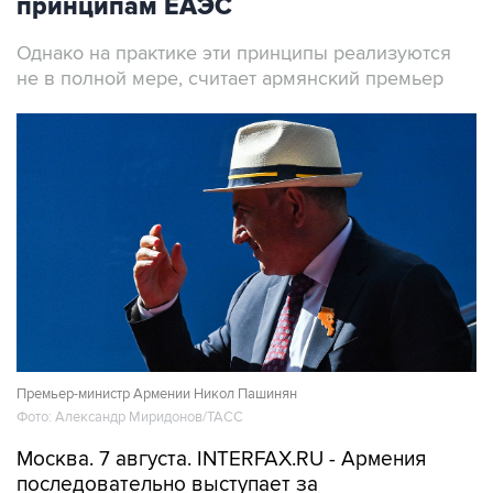
Однако на практике эти принципы реализуются
не в полной мере, считает армянский премьер
Премьер-министр Армении Никол Пашинян
Фото: Александр Миридонов/ТАСС
Москва. 7 августа. INTERFAX.RU - Армения
последовательно выступает за
приверженность принципам ЕАЭС, заявил
премьер-министр республики Никол Пашинян.