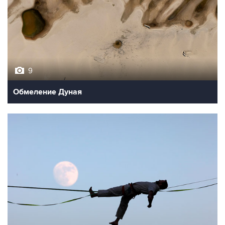
9
Обмеление Дуная
10