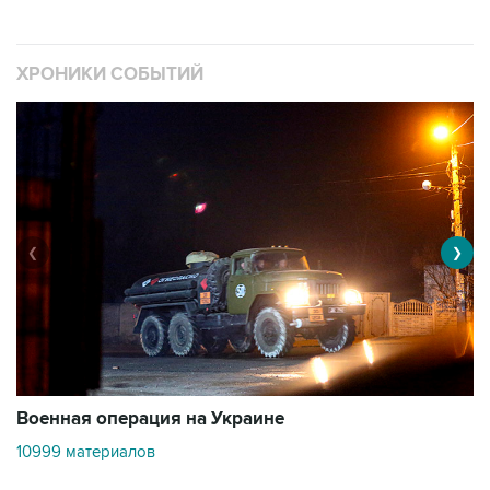
ХРОНИКИ СОБЫТИЙ
❮
❯
Военная операция на Украине
О
10999 материалов
3