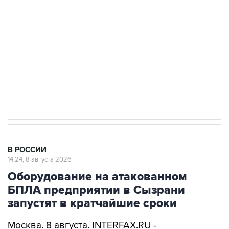
Беспилотные технологии и ИИ на службе у
электросетевых объектов и агрокомплексов
Социальная реклама, АНО «Национальные приоритеты».
ИНН 7725383515 Erid: F7NfYUJCUneVdwcydK6A
Кабмин РФ разрешил до 1 июля 2027 года
импорт, выпуск и обращение бензина Евро 2,
Евро 3, Евро 4
В РОССИИ
14:24, 8 августа 2026
Оборудование на атакованном
БПЛА предприятии в Сызрани
запустят в кратчайшие сроки
Москва. 8 августа. INTERFAX.RU -