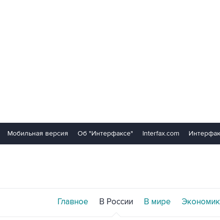
Мобильная версия
Об "Интерфаксе"
Interfax.com
Интерфак
Главное
В России
В мире
Экономик