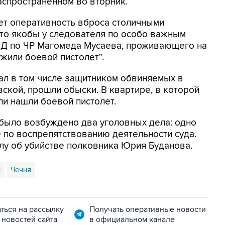
аспространенном во вторник.
ет оперативность вброса столичными
что якобы у следователя по особо важным
ВД по ЧР Магомеда Мусаева, проживающего на
ужили боевой пистолет".
ал в том числе защитником обвиняемых в
ской, прошли обыски. В квартире, в которой
ли нашли боевой пистолет.
 было возбуждено два уголовных дела: одно
е по воспрепятствованию деятельности суда.
лу об убийстве полковника Юрия Буданова.
н
Чечня
ться на рассылку
Получать оперативные новости
 новостей сайта
в официальном канале