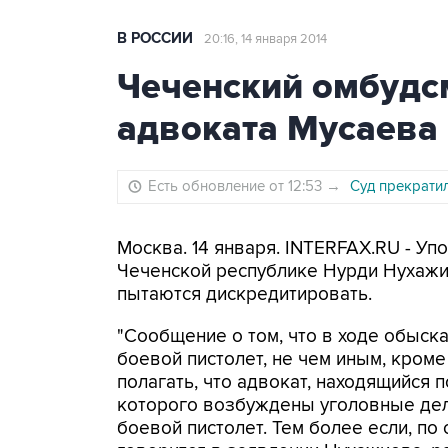
В РОССИИ
20:16, 14 января 2014
Чеченский омбудсм
адвоката Мусаева
Есть обновление от 12:53
→
Суд прекрати
Москва. 14 января. INTERFAX.RU - У
Чеченской республике Нурди Нухажие
пытаются дискредитировать.
"Сообщение о том, что в ходе обыск
боевой пистолет, не чем иным, кром
полагать, что адвокат, находящийся
которого возбуждены уголовные дел
боевой пистолет. Тем более если, по 