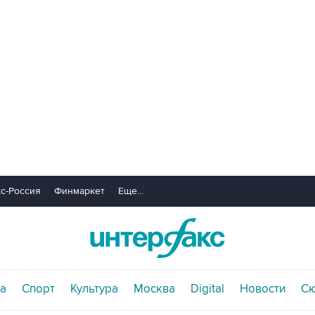
с-Россия
Финмаркет
Еще...
а
Спорт
Культура
Москва
Digital
Новости
С