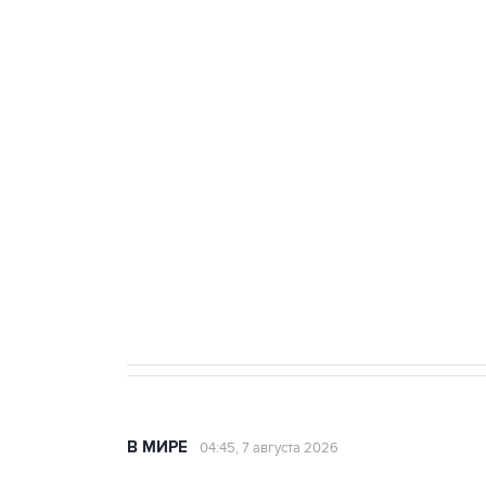
тыла Минобороны
ФСБ сообщила о задержании в 
теракт на объекте Росгвардии
Как российские медицинские т
Социальная реклама, АНО «Национальные приоритеты».
И
Аксенов сообщил о четвертом п
Крым
В МИРЕ
04:45, 7 августа 2026