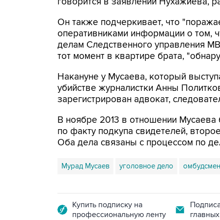
говорится в заявлении Нухажиева, р
Он также подчеркивает, что "поража
оперативниками информации о том, 
делам Следственного управления М
тот момент в квартире брата, "обнар
Накануне у Мусаева, который выступ
убийстве журналистки Анны Политков
зарегистрирован адвокат, следовате
В ноябре 2013 в отношении Мусаева
по факту подкупа свидетелей, второ
Оба дела связаны с процессом по де
Мурад Мусаев
уголовное дело
омбудсме
Купить подписку на
Подписа
профессиональную ленту
главных