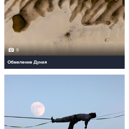
9
Обмеление Дуная