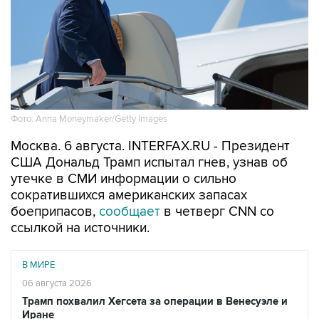
Фото: Anna Moneymaker/Getty Images
Москва. 6 августа. INTERFAX.RU - Президент
США Дональд Трамп испытал гнев, узнав об
утечке в СМИ информации о сильно
сократившихся американских запасах
боеприпасов,
сообщает
в четверг CNN со
ссылкой на источники.
В МИРЕ
06 августа 2026
Трамп похвалил Хегсета за операции в Венесуэле и
Иране