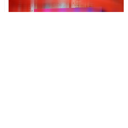
06 августа, 16:02
Международные резервы России с 24 по 31 июля
сократились на $11,8 млрд
ХРОНИКИ СОБЫТИЙ