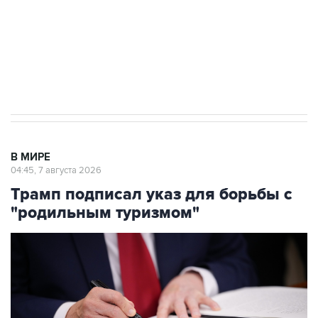
Социальная реклама, АНО «Национальные приоритеты».
ИНН 7725383515 Erid: F7NfYUJCUneVdTRF8PRs
Аксенов сообщил о четвертом погибшем в
результате атаки ВСУ на Крым
В МИРЕ
04:45, 7 августа 2026
Трамп подписал указ для борьбы с
"родильным туризмом"