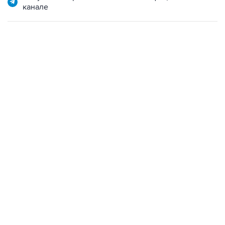
канале
09:49, 6 августа 2026