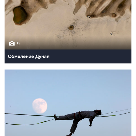
9
Обмеление Дуная