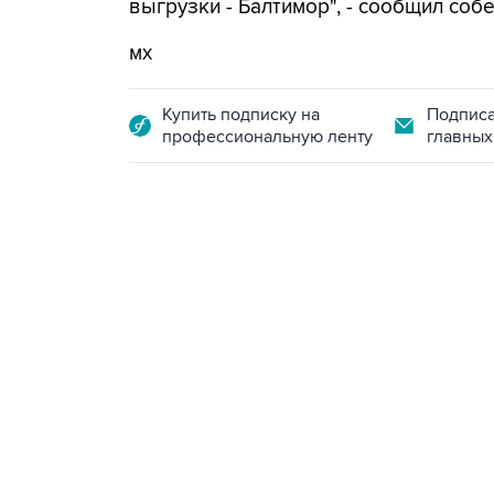
выгрузки - Балтимор", - сообщил собе
мх
Купить подписку на
Подписа
профессиональную ленту
главных
13:11, 7 августа 2026