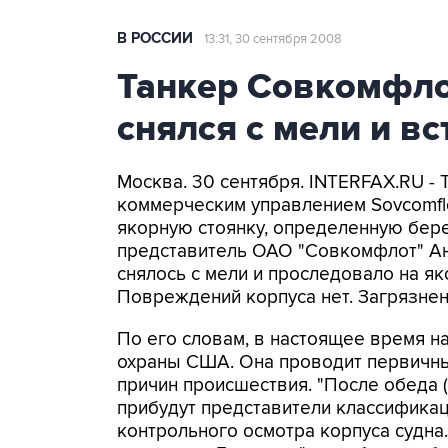
В РОССИИ
13:31, 30 сентября 2008
Танкер Совкомфло
снялся с мели и в
Москва. 30 сентября. INTERFAX.RU - 
коммерческим управлением Sovcomflot
якорную стоянку, определенную бер
представитель ОАО "Совкомфлот" Ан
снялось с мели и проследовало на як
Повреждений корпуса нет. Загрязнен
По его словам, в настоящее время н
охраны США. Она проводит первичны
причин происшествия. "После обеда (
прибудут представители классифика
контрольного осмотра корпуса судна