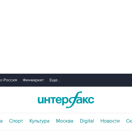
с-Россия
Финмаркет
Еще...
а
Спорт
Культура
Москва
Digital
Новости
С