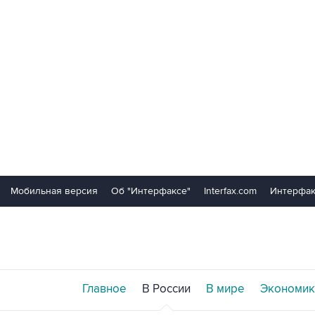
Мобильная версия
Об "Интерфаксе"
Interfax.com
Интерфак
Главное
В России
В мире
Экономик