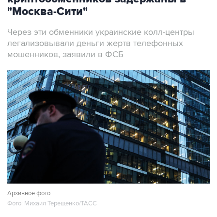
"Москва-Сити"
Через эти обменники украинские колл-центры
легализовывали деньги жертв телефонных
мошенников, заявили в ФСБ
Архивное фото
Фото: Михаил Терещенко/ТАСС