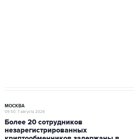
подростков, готовивших теракт на объекте
Росгвардии
Беспилотные технологии и ИИ на службе у
электросетевых объектов и агрокомплексов
Социальная реклама, АНО «Национальные приоритеты».
ИНН 7725383515 Erid: F7NfYUJCUneVdwcydK6A
Аксенов сообщил о четвертом погибшем в
результате атаки ВСУ на Крым
МОСКВА
09:50, 7 августа 2026
Более 20 сотрудников
незарегистрированных
криптообменников задержаны в