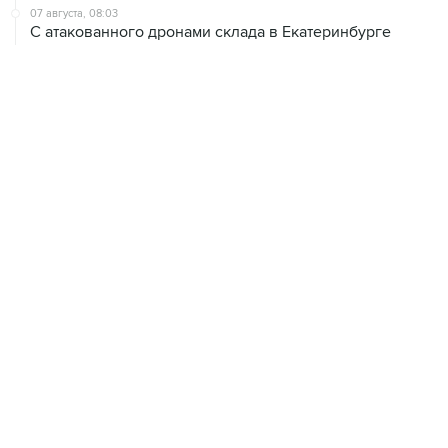
07 августа, 08:03
С атакованного дронами склада в Екатеринбурге
эвакуировали 800 человек
07 августа, 07:46
В Екатеринбурге тушат пожар на логистическом
объекте Wildberries