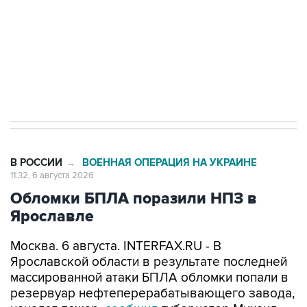
выходят на мировые рынки
Социальная реклама, АНО «Национальные приоритеты».
ИНН 7725383515 Erid: F7NfYUJCUneVdTRF8PRs
Трамп заявил, что переговоры с Ираном
начнутся в понедельник
В РОССИИ
ВОЕННАЯ ОПЕРАЦИЯ НА УКРАИНЕ
→
11:32, 6 августа 2026
Обломки БПЛА поразили НПЗ в
Ярославле
Москва. 6 августа. INTERFAX.RU - В
Ярославской области в результате последней
массированной атаки БПЛА обломки попали в
резервуар нефтеперерабатывающего завода,