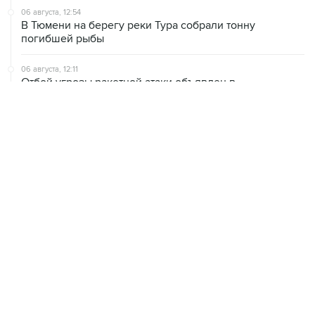
06 августа, 12:54
В Тюмени на берегу реки Тура собрали тонну
погибшей рыбы
06 августа, 12:11
Отбой угрозы ракетной атаки объявлен в
Челябинской и Курганской областях
06 августа, 11:33
Более 62 тыс. не занятых квотных мест в вузах
перешли в основной конкурс