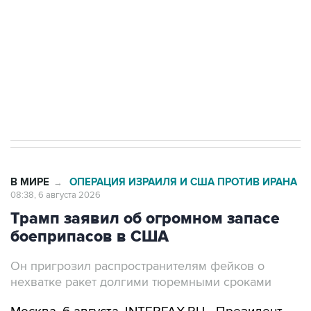
Как российские медицинские технологии
выходят на мировые рынки
Социальная реклама, АНО «Национальные приоритеты».
ИНН 7725383515 Erid: F7NfYUJCUneVdTRF8PRs
Трамп заявил, что переговоры с Ираном
начнутся в понедельник
В МИРЕ
ОПЕРАЦИЯ ИЗРАИЛЯ И США ПРОТИВ ИРАНА
→
08:38, 6 августа 2026
Трамп заявил об огромном запасе
боеприпасов в США
Он пригрозил распространителям фейков о
нехватке ракет долгими тюремными сроками