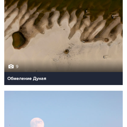
9
Обмеление Дуная