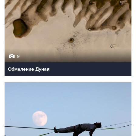
9
Обмеление Дуная