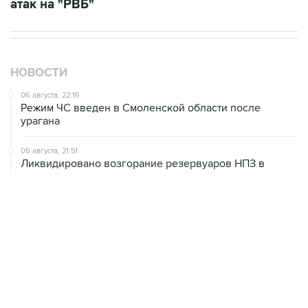
атак на "РВБ"
НОВОСТИ
06 августа, 22:16
Режим ЧС введен в Смоленской области после
урагана
06 августа, 21:51
Ликвидировано возгорание резервуаров НПЗ в
Ярославской области, возникшее из-за падения
обломков БПЛА
06 августа, 20:30
Что произошло за день: четверг, 6 августа
06 августа, 20:28
В ИКИ РАН предложили выделить на Луне район для
падения старых аппаратов и ступеней ракет