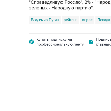
"Справедливую Россию", 2% - "Народны
зеленых - Народную партию".
Владимир Путин
рейтинг
опрос
Левада
Купить подписку на
Подписа
профессиональную ленту
главных
13:11, 7 августа 2026