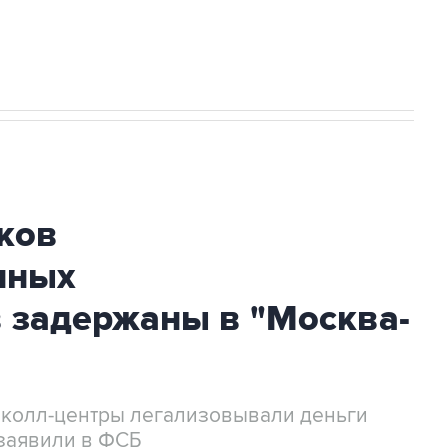
огибшем в результате атаки ВСУ на
ков
нных
 задержаны в "Москва-
 колл-центры легализовывали деньги
заявили в ФСБ