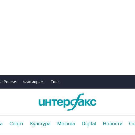
с-Россия
Финмаркет
Еще...
а
Спорт
Культура
Москва
Digital
Новости
С