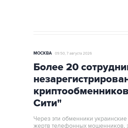
Аксенов сообщил о четвертом п
Крым
МОСКВА
09:50, 7 августа 2026
Более 20 сотрудни
незарегистрирова
криптообменников
Сити"
Через эти обменники украинские
жертв телефонных мошенников, 