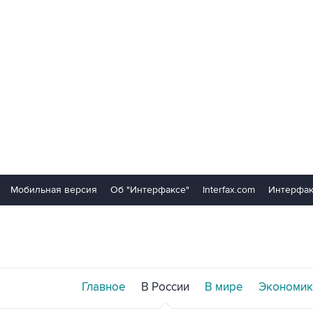
Мобильная версия
Об "Интерфаксе"
Interfax.com
Интерфак
Главное
В России
В мире
Экономик