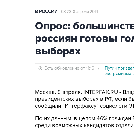
В РОССИИ
08:23, 8 апреля 2014
Опрос: большинст
россиян готовы го
выборах
Есть обновление от 11:16
→
Путин призва
экстремизма и
Москва. 8 апреля. INTERFAX.RU - Вл
президентских выборах в РФ, если б
сообщили "Интерфаксу" социологи "Л
По их данным, в целом 46% граждан Р
среди возможных кандидатов отдали 