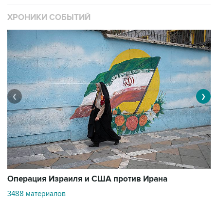
ХРОНИКИ СОБЫТИЙ
❮
❯
В
Операция Израиля и США против Ирана
1
3488 материалов