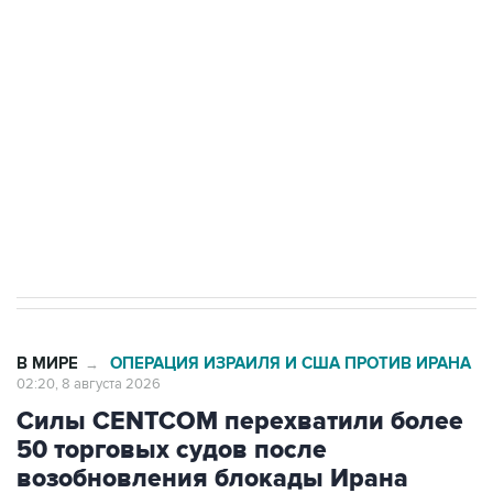
Росгвардии
Беспилотные технологии и ИИ на службе у
электросетевых объектов и агрокомплексов
Социальная реклама, АНО «Национальные приоритеты».
ИНН 7725383515 Erid: F7NfYUJCUneVdwcydK6A
Кабмин РФ разрешил до 1 июля 2027 года
импорт, выпуск и обращение бензина Евро 2,
Евро 3, Евро 4
В МИРЕ
ОПЕРАЦИЯ ИЗРАИЛЯ И США ПРОТИВ ИРАНА
→
02:20, 8 августа 2026
Силы CENTCOM перехватили более
50 торговых судов после
возобновления блокады Ирана