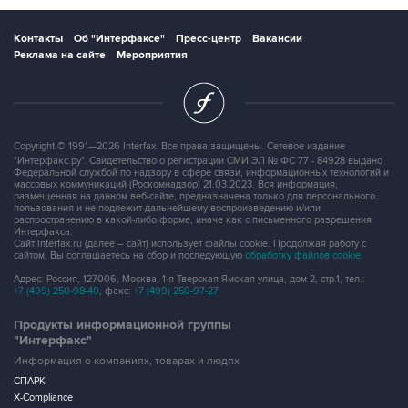
Контакты
Об "Интерфаксе"
Пресс-центр
Вакансии
Реклама на сайте
Мероприятия
Copyright © 1991—2026 Interfax. Все права защищены. Сетевое издание
"Интерфакс.ру". Свидетельство о регистрации СМИ ЭЛ № ФС 77 - 84928 выдано
Федеральной службой по надзору в сфере связи, информационных технологий и
массовых коммуникаций (Роскомнадзор) 21.03.2023. Вся информация,
размещенная на данном веб-сайте, предназначена только для персонального
пользования и не подлежит дальнейшему воспроизведению и/или
распространению в какой-либо форме, иначе как с письменного разрешения
Интерфакса.
Сайт Interfax.ru (далее – сайт) использует файлы cookie. Продолжая работу с
сайтом, Вы соглашаетесь на сбор и последующую
обработку файлов cookie
.
Адрес: Россия, 127006, Москва, 1-я Тверская-Ямская улица, дом 2, стр.1, тел.:
+7 (499) 250-98-40
, факс:
+7 (499) 250-97-27
Продукты информационной группы
"Интерфакс"
Информация о компаниях, товарах и людях
СПАРК
X-Compliance