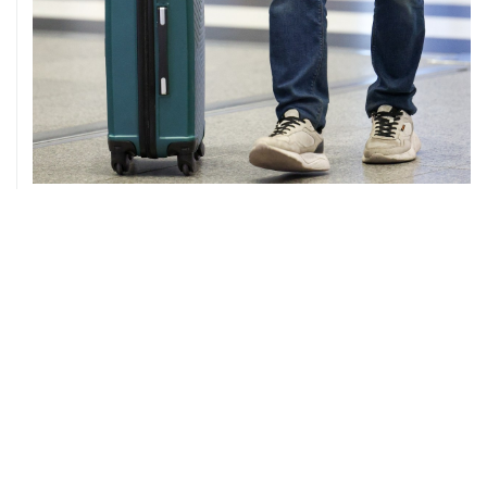
08 августа, 12:26
Пляжи в Геленджике закрыли из-за угрозы атаки
БПЛА
08 августа, 11:59
Возгорание на Ильском НПЗ из-за падения обломков
БПЛА ликвидировано
08 августа, 10:07
В Красноярском крае во время сплава по реке
пропала семья