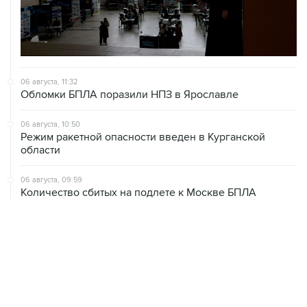
06 августа, 11:32
Обломки БПЛА поразили НПЗ в Ярославле
06 августа, 10:50
Режим ракетной опасности введен в Курганской
области
06 августа, 09:59
Количество сбитых на подлете к Москве БПЛА
выросло до восьми
06 августа, 09:49
ФСБ сообщила о задержании в Приморье подростков,
готовивших теракт на объекте Росгвардии
06 августа, 09:04
Минобороны сообщило о нейтрализации за ночь 605