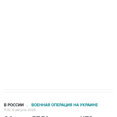
БПЛА на автомобиль в Удмуртии
Путин сообщил о решении сосредоточить в
одних руках все службы тыла Минобороны
Как российские медицинские технологии
выходят на мировые рынки
Социальная реклама, АНО «Национальные приоритеты».
ИНН 7725383515 Erid: F7NfYUJCUneVdTRF8PRs
Трамп заявил, что переговоры с Ираном
начнутся в понедельник
В РОССИИ
ВОЕННАЯ ОПЕРАЦИЯ НА УКРАИНЕ
→
11:32, 6 августа 2026