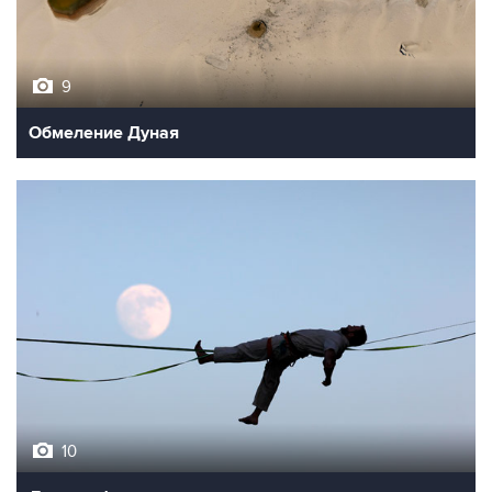
9
Обмеление Дуная
10