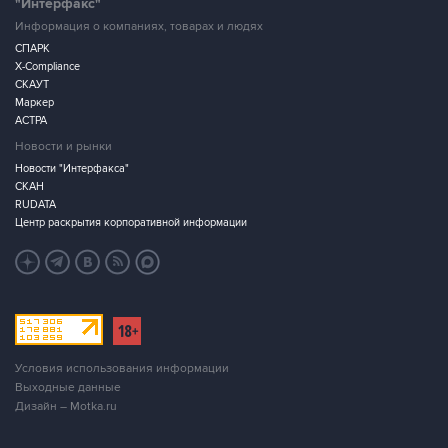
"Интерфакс"
Информация о компаниях, товарах и людях
СПАРК
X-Compliance
СКАУТ
Маркер
АСТРА
Новости и рынки
Новости "Интерфакса"
СКАН
RUDATA
Центр раскрытия корпоративной информации
Условия использования информации
Выходные данные
Дизайн – Motka.ru