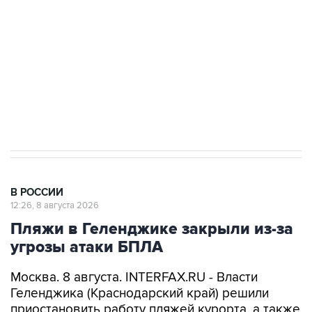
Беспилотные технологии и ИИ на службе у
электросетевых объектов и агрокомплексов
Социальная реклама, АНО «Национальные приоритеты».
ИНН 7725383515 Erid: F7NfYUJCUneVdwcydK6A
Кабмин РФ разрешил до 1 июля 2027 года
импорт, выпуск и обращение бензина Евро 2,
Евро 3, Евро 4
В РОССИИ
12:26, 8 августа 2026
Пляжи в Геленджике закрыли из-за
угрозы атаки БПЛА
Москва. 8 августа. INTERFAX.RU - Власти
Геленджика (Краснодарский край) решили
приостановить работу пляжей курорта, а также