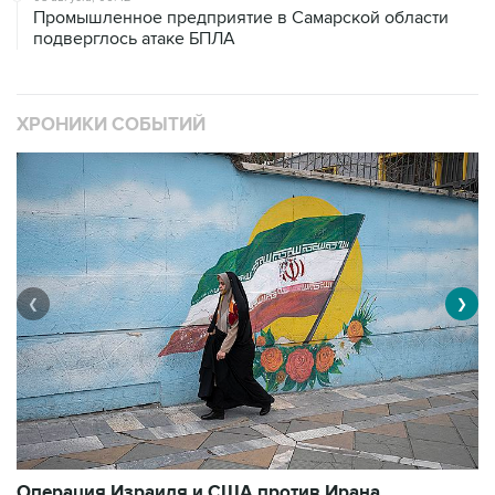
Промышленное предприятие в Самарской области
подверглось атаке БПЛА
ХРОНИКИ СОБЫТИЙ
❮
❯
В
Операция Израиля и США против Ирана