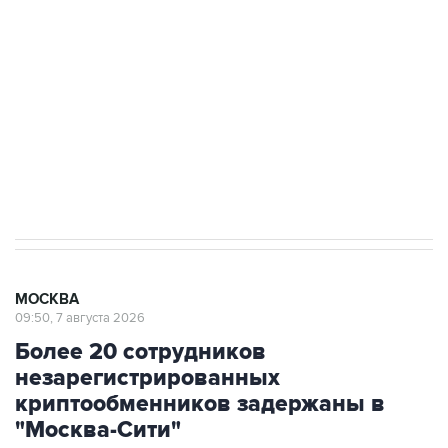
Беспилотные технологии и ИИ на службе у
электросетевых объектов и агрокомплексов
Социальная реклама, АНО «Национальные приоритеты».
ИНН 7725383515 Erid: F7NfYUJCUneVdwcydK6A
Аксенов сообщил о четвертом погибшем в
результате атаки ВСУ на Крым
МОСКВА
09:50, 7 августа 2026
Более 20 сотрудников
незарегистрированных
криптообменников задержаны в
"Москва-Сити"