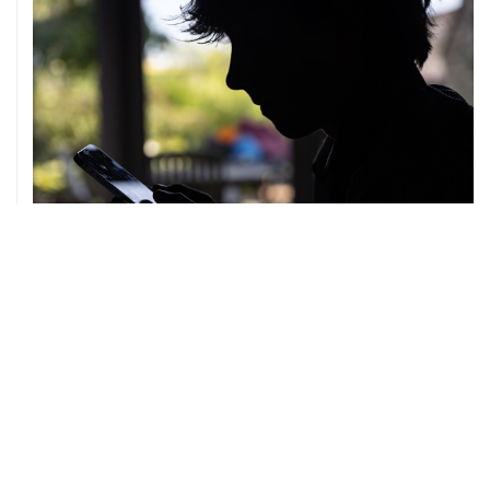
07 августа, 10:02
Топливо в Севастополе в пятницу поступит в продажу
на десять АЗС сети "Атан"
07 августа, 09:12
Очаги возгорания на объекте Wildberries в
Свердловской области локализованы
07 августа, 08:03
С атакованного дронами склада в Екатеринбурге