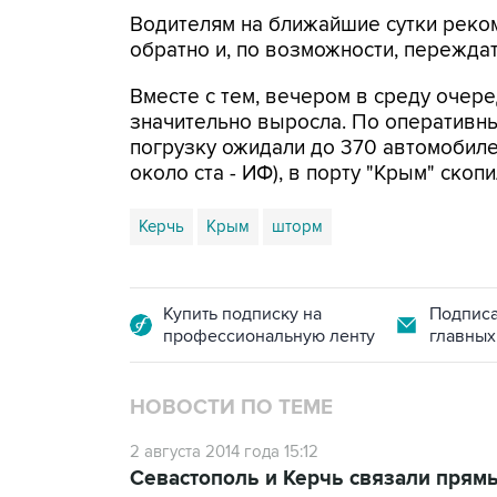
Водителям на ближайшие сутки реко
обратно и, по возможности, переждат
Вместе с тем, вечером в среду очер
значительно выросла. По оперативным
погрузку ожидали до 370 автомобиле
около ста - ИФ), в порту "Крым" скоп
Керчь
Крым
шторм
Купить подписку на
Подписа
профессиональную ленту
главных
НОВОСТИ ПО ТЕМЕ
2 августа 2014 года 15:12
Севастополь и Керчь связали прям