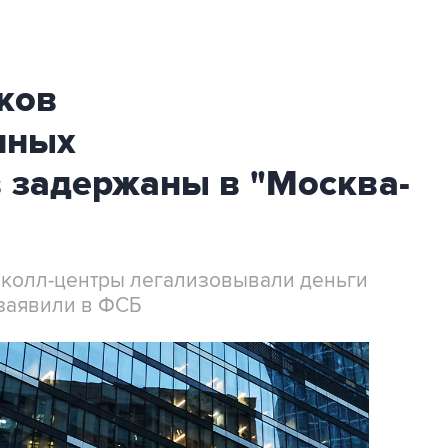
ков
нных
 задержаны в "Москва-
 колл-центры легализовывали деньги
заявили в ФСБ