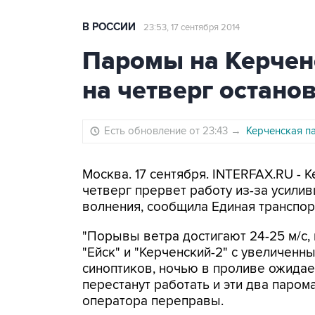
В РОССИИ
23:53, 17 сентября 2014
Паромы на Керчен
на четверг остано
Есть обновление от 23:43
→
Керченская па
Москва. 17 сентября. INTERFAX.RU - 
четверг прервет работу из-за усили
волнения, сообщила Единая транспор
"Порывы ветра достигают 24-25 м/с,
"Ейск" и "Керченский-2" с увеличен
синоптиков, ночью в проливе ожидает
перестанут работать и эти два паром
оператора переправы.