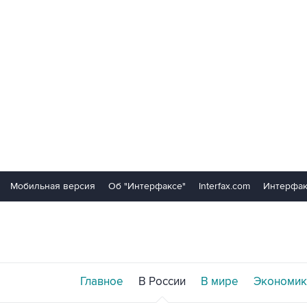
Мобильная версия
Об "Интерфаксе"
Interfax.com
Интерфак
Главное
В России
В мире
Экономик