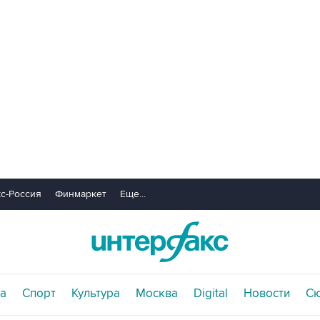
с-Россия
Финмаркет
Еще...
а
Спорт
Культура
Москва
Digital
Новости
С