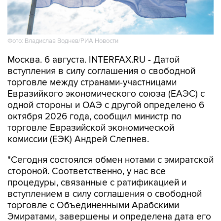
Фото: Владислав Воднев/РИА Новости
Москва. 6 августа. INTERFAX.RU - Датой
вступления в силу соглашения о свободной
торговле между странами-участницами
Евразийкого экономического союза (ЕАЭС) с
одной стороны и ОАЭ с другой определено 6
октября 2026 года, сообщил министр по
торговле Евразийской экономической
комиссии (ЕЭК) Андрей Слепнев.
"Сегодня состоялся обмен нотами с эмиратской
стороной. Соответственно, у нас все
процедуры, связанные с ратификацией и
вступлением в силу соглашения о свободной
торговле с Объединенными Арабскими
Эмиратами, завершены и определена дата его
вступления в силу - 6 октября 2026 года", -
сказал он журналистам в Чолпон-Ате, где 6-7