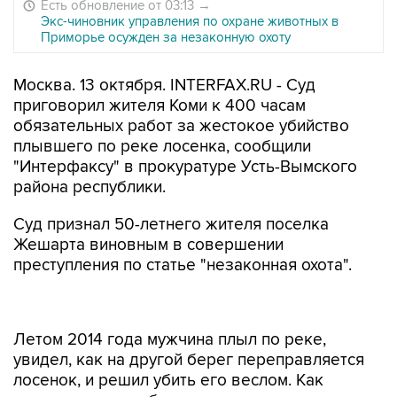
Есть обновление от 03:13
→
Экс-чиновник управления по охране животных в
Приморье осужден за незаконную охоту
Москва. 13 октября. INTERFAX.RU - Суд
приговорил жителя Коми к 400 часам
обязательных работ за жестокое убийство
плывшего по реке лосенка, сообщили
"Интерфаксу" в прокуратуре Усть-Вымского
района республики.
Суд признал 50-летнего жителя поселка
Жешарта виновным в совершении
преступления по статье "незаконная охота".
Летом 2014 года мужчина плыл по реке,
увидел, как на другой берег переправляется
лосенок, и решил убить его веслом. Как
отмечается в сообщении, мужчина не
реагировал на крики людей с берега, которые