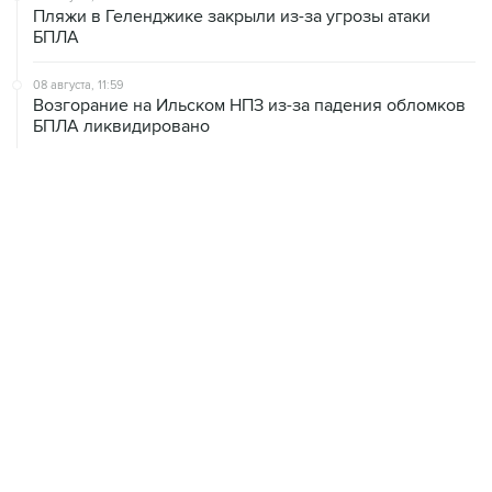
Пляжи в Геленджике закрыли из-за угрозы атаки
БПЛА
08 августа, 11:59
Возгорание на Ильском НПЗ из-за падения обломков
БПЛА ликвидировано
08 августа, 10:07
В Красноярском крае во время сплава по реке
пропала семья
08 августа, 09:22
Топливо в Севастополе в субботу поступит в продажу
на 13 АЗС сети "Атан"