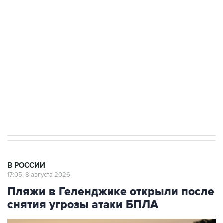
Росгвардии
Беспилотные технологии и ИИ на службе у
электросетевых объектов и агрокомплексов
Социальная реклама, АНО «Национальные приоритеты».
ИНН 7725383515 Erid: F7NfYUJCUneVdwcydK6A
Кабмин РФ разрешил до 1 июля 2027 года
импорт, выпуск и обращение бензина Евро 2,
Евро 3, Евро 4
В РОССИИ
17:05, 8 августа 2026
Пляжи в Геленджике открыли после
снятия угрозы атаки БПЛА