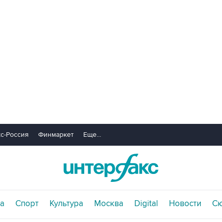
с-Россия
Финмаркет
Еще...
а
Спорт
Культура
Москва
Digital
Новости
С