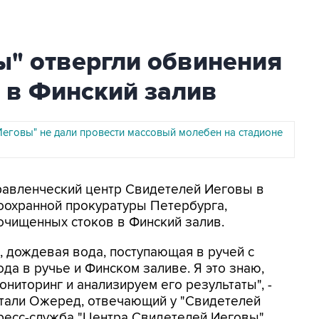
ы" отвергли обвинения
т в Финский залив
Иеговы" не дали провести массовый молебен на стадионе
Управленческий центр Свидетелей Иеговы в
оохранной прокуратуры Петербурга,
очищенных стоков в Финский залив.
, дождевая вода, поступающая в ручей с
да в ручье и Финском заливе. Я это знаю,
ниторинг и анализируем его результаты", -
итали Ожеред, отвечающий у "Свидетелей
пресс-служба "Центра Свидетелей Иеговы".