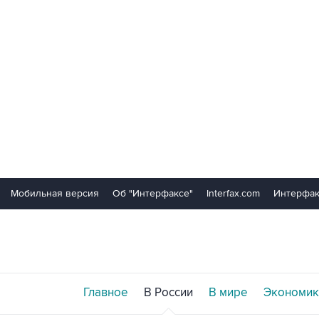
Мобильная версия
Об "Интерфаксе"
Interfax.com
Интерфак
Главное
В России
В мире
Экономик