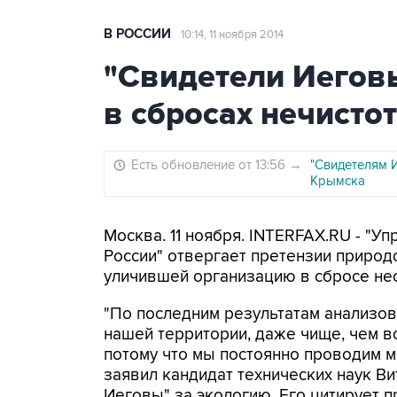
В РОССИИ
10:14, 11 ноября 2014
"Свидетели Иегов
в сбросах нечисто
Есть обновление от 13:56
→
"Свидетелям 
Крымска
Москва. 11 ноября. INTERFAX.RU - "
России" отвергает претензии природ
уличившей организацию в сбросе не
"По последним результатам анализов
нашей территории, даже чище, чем во
потому что мы постоянно проводим мо
заявил кандидат технических наук В
Иеговы" за экологию. Его цитирует 