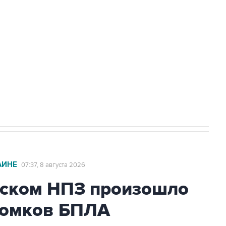
а службе у электросетевых объектов и
НН 7725383515 Erid: F7NfYUJCUneVdwcydK6A
2027 года импорт, выпуск и обращение
АИНЕ
07:37, 8 августа 2026
ьском НПЗ произошло
ломков БПЛА