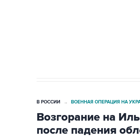
Беспилотные технологии и ИИ н
агрокомплексов
Социальная реклама, АНО «Национальные приоритеты».
И
Кабмин РФ разрешил до 1 июля 
бензина Евро 2, Евро 3, Евро 4
В РОССИИ
ВОЕННАЯ ОПЕРАЦИЯ НА УКР
→
Возгорание на Ил
после падения об