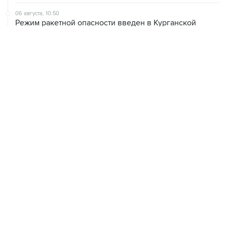
06 августа, 10:50
Режим ракетной опасности введен в Курганской
области
06 августа, 09:59
Количество сбитых на подлете к Москве БПЛА
выросло до восьми
06 августа, 09:49
ФСБ сообщила о задержании в Приморье подростков,
готовивших теракт на объекте Росгвардии
06 августа, 09:04
Минобороны сообщило о нейтрализации за ночь 605
БПЛА
06 августа, 08:59
В Геленджике запретили выход в море из-за угрозы
атаки безэкипажных катеров
06 августа, 08:49