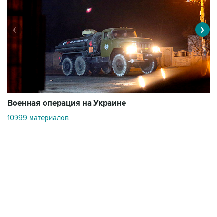
❮
❯
Военная операция на Украине
О
10999 материалов
3
Контакты
Об "Интерфаксе"
Пресс-центр
Вакансии
Реклама на сайте
Мероприятия