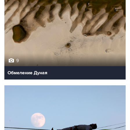
9
Обмеление Дуная