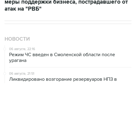
меры поддержки бизнеса, пострадавшего от
атак на "РВБ"
НОВОСТИ
06 августа, 22:16
Режим ЧС введен в Смоленской области после
урагана
06 августа, 21:51
Ликвидировано возгорание резервуаров НПЗ в
Ярославской области, возникшее из-за падения
обломков БПЛА
06 августа, 20:30
Что произошло за день: четверг, 6 августа
06 августа, 20:28
В ИКИ РАН предложили выделить на Луне район для
падения старых аппаратов и ступеней ракет