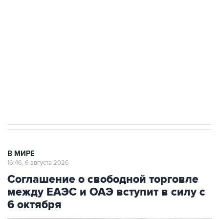
одних руках все службы тыла Минобороны
Как российские медицинские технологии
выходят на мировые рынки
Социальная реклама, АНО «Национальные приоритеты».
ИНН 7725383515 Erid: F7NfYUJCUneVdTRF8PRs
Трамп заявил, что переговоры с Ираном
начнутся в понедельник
В МИРЕ
16:46, 6 августа 2026
Соглашение о свободной торговле
между ЕАЭС и ОАЭ вступит в силу с
6 октября