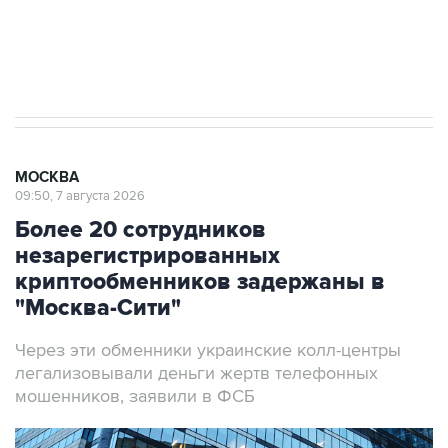
Аксенов сообщил о четвертом погибшем в
результате атаки ВСУ на Крым
МОСКВА
09:50, 7 августа 2026
Более 20 сотрудников
незарегистрированных
криптообменников задержаны в
"Москва-Сити"
Через эти обменники украинские колл-центры
легализовывали деньги жертв телефонных
мошенников, заявили в ФСБ