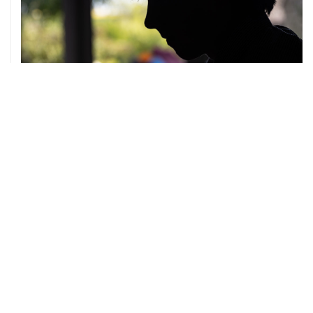
07 августа, 10:02
Топливо в Севастополе в пятницу поступит в продажу
на десять АЗС сети "Атан"
07 августа, 09:12
Очаги возгорания на объекте Wildberries в
Свердловской области локализованы
07 августа, 08:03
С атакованного дронами склада в Екатеринбурге
эвакуировали 800 человек