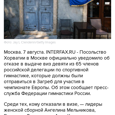
Фото: Jay L Clendenin/Getty Images
Москва. 7 августа. INTERFAX.RU - Посольство
Хорватии в Москве официально уведомило об
отказе в выдаче виз девяти из 65 членов
российской делегации по спортивной
гимнастике, которые должны были
отправиться в Загреб для участия в
чемпионате Европы. Об этом сообщает пресс-
служба Федерации гимнастики России.
Среди тех, кому отказали в визе, — лидеры
женской сборной Ангелина Мельникова,
Виктория Листунова и Анна Калмыкова, а
также спортсмены и специалисты мужской