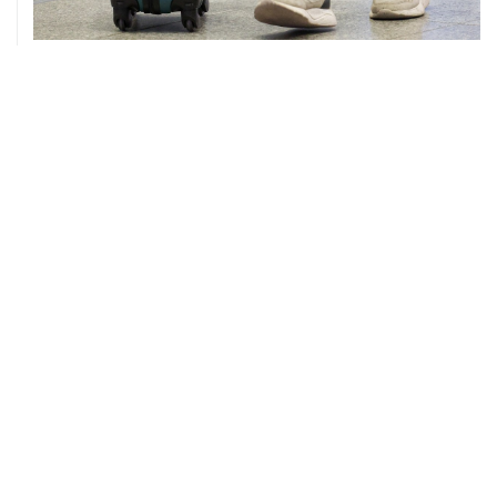
08 августа, 12:26
Пляжи в Геленджике закрыли из-за угрозы атаки
БПЛА
08 августа, 11:59
Возгорание на Ильском НПЗ из-за падения обломков
БПЛА ликвидировано
08 августа, 10:07
В Красноярском крае во время сплава по реке
пропала семья
08 августа, 09:22
Топливо в Севастополе в субботу поступит в продажу
на 13 АЗС сети "Атан"