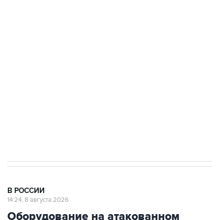
ФСБ сообщила о задержании в Приморье
подростков, готовивших теракт на объекте
Росгвардии
Беспилотные технологии и ИИ на службе у
электросетевых объектов и агрокомплексов
Социальная реклама, АНО «Национальные приоритеты».
ИНН 7725383515 Erid: F7NfYUJCUneVdwcydK6A
Кабмин РФ разрешил до 1 июля 2027 года
импорт, выпуск и обращение бензина Евро 2,
Евро 3, Евро 4
В РОССИИ
14:24, 8 августа 2026
Оборудование на атакованном