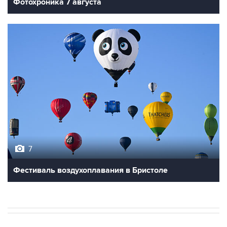
Фотохроника 7 августа
7
Фестиваль воздухоплавания в Бристоле