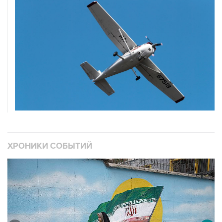
ХРОНИКИ СОБЫТИЙ
❮
❯