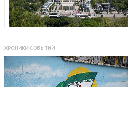
ХРОНИКИ СОБЫТИЙ
❮
❯