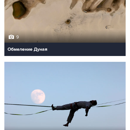
9
Обмеление Дуная