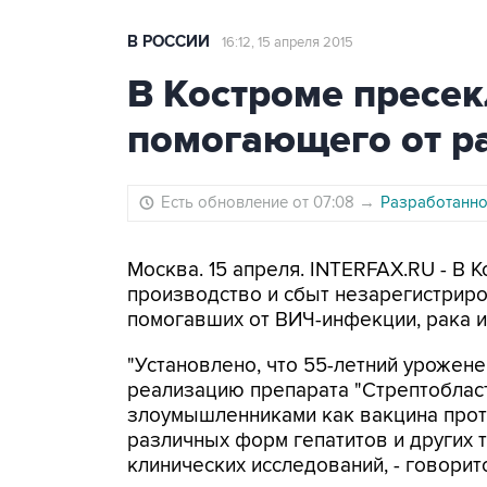
В РОССИИ
16:12, 15 апреля 2015
В Костроме пресе
помогающего от р
Есть обновление от 07:08
→
Разработанно
Москва. 15 апреля. INTERFAX.RU - В 
производство и сбыт незарегистрир
помогавших от ВИЧ-инфекции, рака и 
"Установлено, что 55-летний урожене
реализацию препарата "Стрептоблас
злоумышленниками как вакцина прот
различных форм гепатитов и других 
клинических исследований, - говори