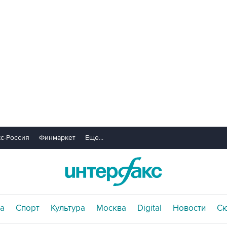
с-Россия
Финмаркет
Еще...
а
Спорт
Культура
Москва
Digital
Новости
С