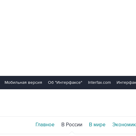
Мобильная версия
Об "Интерфаксе"
Interfax.com
Интерфак
Главное
В России
В мире
Экономик