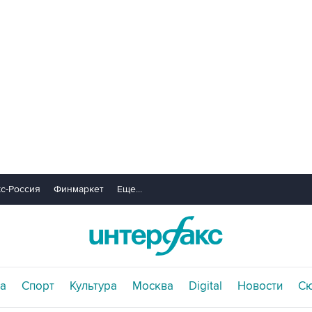
с-Россия
Финмаркет
Еще...
а
Спорт
Культура
Москва
Digital
Новости
С