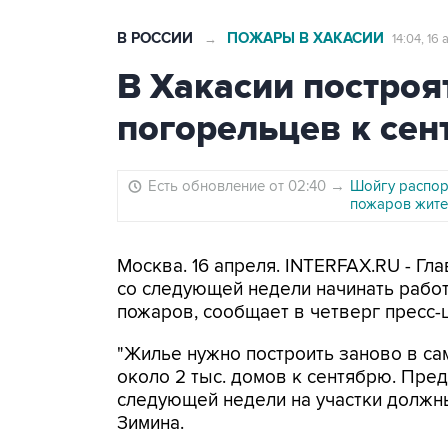
В РОССИИ
ПОЖАРЫ В ХАКАСИИ
→
14:04, 16
В Хакасии построя
погорельцев к се
Есть обновление от 02:40
→
Шойгу распор
пожаров жите
Москва. 16 апреля. INTERFAX.RU - Гл
со следующей недели начинать работ
пожаров, сообщает в четверг пресс-
"Жилье нужно построить заново в са
около 2 тыс. домов к сентябрю. Пре
следующей недели на участки должны 
Зимина.