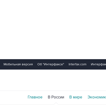
Мобильная версия
Об "Интерфаксе"
Interfax.com
Интерфак
Главное
В России
В мире
Экономик