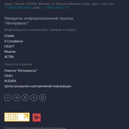
Адрес: Россия, 127006, Москва, 1-я Тверская-Ямская улица, дом 2, стр.1, тел.:
+7 (499) 250-98-40
, факс:
+7 (499) 250-97-27
Продукты информационной группы
"Интерфакс"
Информация о компаниях, товарах и людях
СПАРК
X-Compliance
СКАУТ
Маркер
АСТРА
Новости и рынки
Новости "Интерфакса"
СКАН
RUDATA
Центр раскрытия корпоративной информации
Условия использования информации