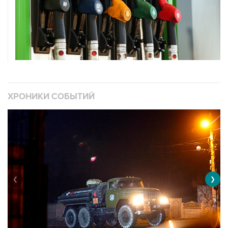
ХРОНИКИ СОБЫТИЙ
❮
❯