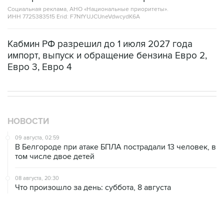
Социальная реклама, АНО «Национальные приоритеты».
ИНН 7725383515 Erid: F7NfYUJCUneVdwcydK6A
Кабмин РФ разрешил до 1 июля 2027 года
импорт, выпуск и обращение бензина Евро 2,
Евро 3, Евро 4
НОВОСТИ
09 августа, 02:59
В Белгороде при атаке БПЛА пострадали 13 человек, в
том числе двое детей
08 августа, 20:30
Что произошло за день: суббота, 8 августа
08 августа, 17:05
Пляжи в Геленджике открыли после снятия угрозы