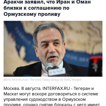
Аракчи заявил, что Иран и Оман
близки к соглашению по
Ормузскому проливу
Фото: Arun Kumar/ The India Today Group via Getty Images
Москва. 8 августа. INTERFAX.RU - Тегеран и
Маскат могут вскоре договориться о системе
управления судоходством в Ормузском
проливе, однако снятие блокады с него имеет