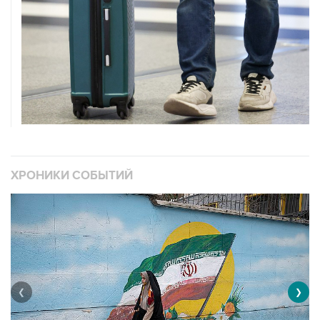
ХРОНИКИ СОБЫТИЙ
❮
❯