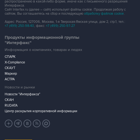
распространению в какой-либо форме, иначе как с письменного разрешения
Интерфакса.
Сайт Interfax.ru (далее – сайт) использует файлы cookie. Продолжая работу с
сайтом, Вы соглашаетесь на сбор и последующую
обработку файлов cookie
.
Адрес: Россия, 127006, Москва, 1-я Тверская-Ямская улица, дом 2, стр.1, тел.:
+7 (499) 250-98-40
, факс:
+7 (499) 250-97-27
Продукты информационной группы
"Интерфакс"
Информация о компаниях, товарах и людях
СПАРК
X-Compliance
СКАУТ
Маркер
АСТРА
Новости и рынки
Новости "Интерфакса"
СКАН
RUDATA
Центр раскрытия корпоративной информации