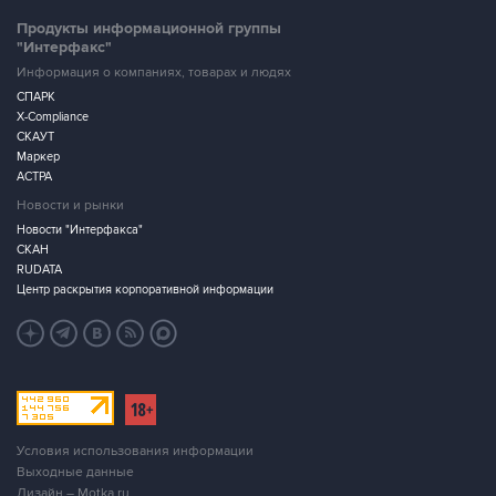
Продукты информационной группы
"Интерфакс"
Информация о компаниях, товарах и людях
СПАРК
X-Compliance
СКАУТ
Маркер
АСТРА
Новости и рынки
Новости "Интерфакса"
СКАН
RUDATA
Центр раскрытия корпоративной информации
Условия использования информации
Выходные данные
Дизайн – Motka.ru